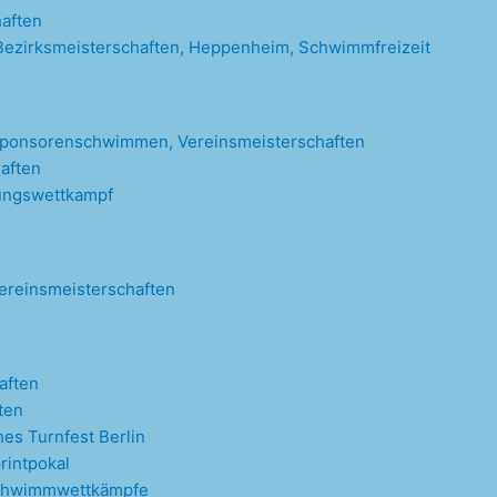
haften
ezirksmeisterschaften, Heppenheim, Schwimmfreizeit
ponsorenschwimmen, Vereinsmeisterschaften
aften
dungswettkampf
ereinsmeisterschaften
aften
ten
es Turnfest Berlin
rintpokal
 Schwimmwettkämpfe