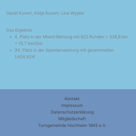
David Kunert, Katja Kunert, Lina Wypior
Das Ergebnis
4. Platz in der Mixed-Wertung mit 822 Runden = 328,8 km
= 13,7 km/Std.
34. Platz in der Spendenwertung mit gesammelten
1.454,92 €
Kontakt
Impressum
Datenschutzerklärung
Mitgliedschaft
Turngemeinde Hochheim 1845 e.V.